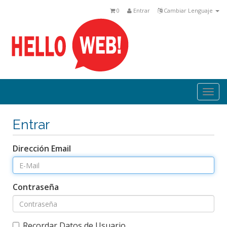
0
Entrar
Cambiar Lenguaje
Togg
navi
Entrar
Dirección Email
Contraseña
Recordar Datos de Usuario