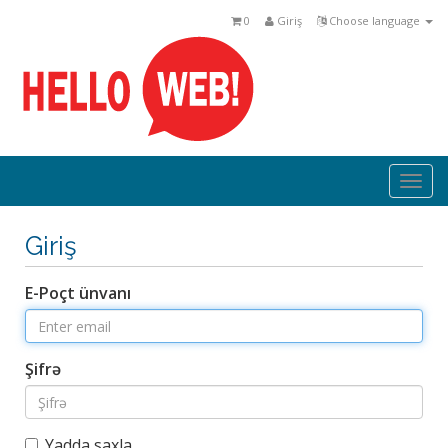
0
Giriş
Choose language
Togg
navi
Giriş
E-Poçt ünvanı
Şifrə
Yadda saxla