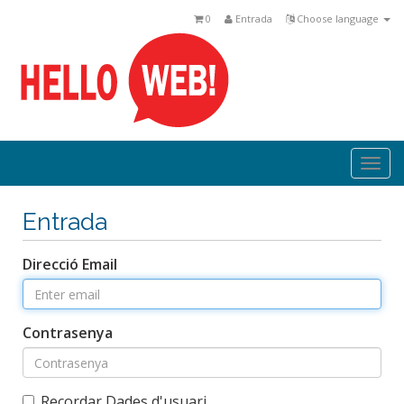
0
Entrada
Choose language
Togg
navi
Entrada
Direcció Email
Contrasenya
Recordar Dades d'usuari